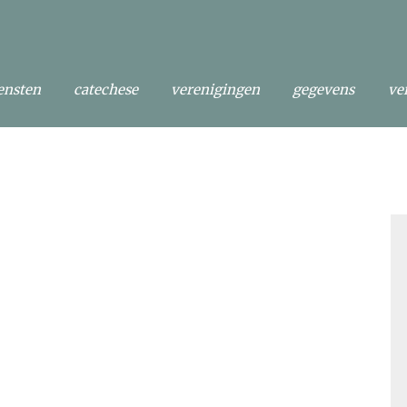
ensten
catechese
verenigingen
gegevens
ve