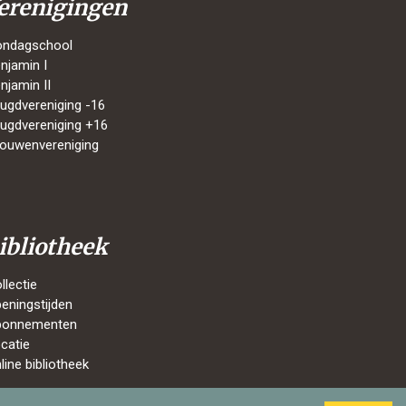
erenigingen
ondagschool
njamin I
njamin II
ugdvereniging -16
ugdvereniging +16
ouwenvereniging
ibliotheek
llectie
eningstijden
bonnementen
catie
line bibliotheek