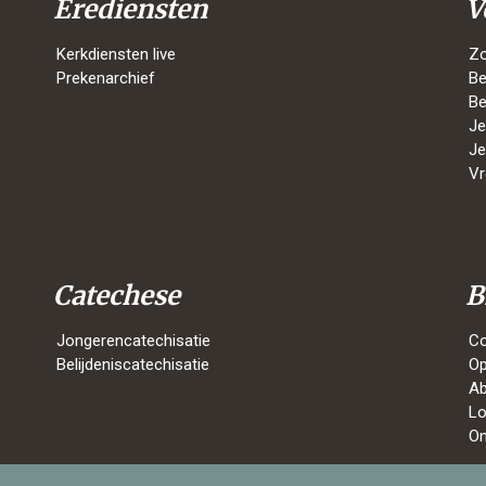
Erediensten
V
Kerkdiensten live
Z
Prekenarchief
Be
Be
Je
Je
Vr
Catechese
B
Jongerencatechisatie
Co
Belijdeniscatechisatie
Op
A
Lo
On